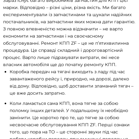
Зараз існує багато виробників запчастин для КПП цієї
марки. Відповідно – різні ціни, різна якість. Ми багато
експериментували із запчастинами та шукали надійних
постачальників, на запчастини яких можна дати гарантію.
З повною впевненістю можна відзначити – не варто
економити на запчастинах і на своєчасному
обслуговуванні. Ремонт КПП ZF – це не п’ятихвилинна
процедура. Це справді складний і дороговартісний
процес. Варто лише підрахувати витрати, які несе
власник автомобіля ще до початку ремонту КПП.
Коробка передач на тягачі виходить з ладу під час
завантаженого рейсу і, природно, на дорозі, далеко
від дому. Відповідно, щоб доставити зламаний тягач –
це вже досить затратно.
Коли ламається сама КПП, вона тягне за собою
поломку інших деталей. У подальшому їх необхідно
замінити. Це коротко про те, що тягне за собою
несвоєчасне обслуговування КПП ZF. Перші ознаки
того, що пора на ТО – це сторонні звуки під час