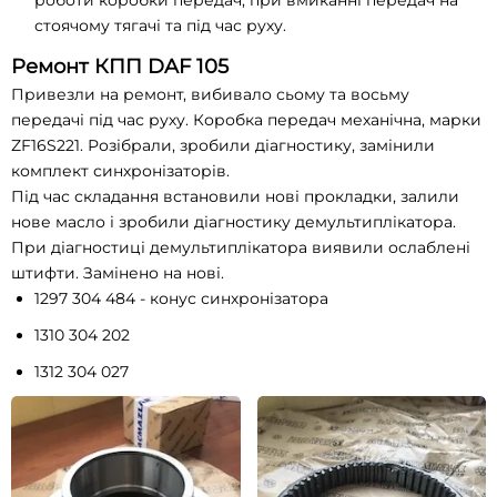
роботи коробки передач, при вмиканні передач на
стоячому тягачі та під час руху.
Ремонт КПП DAF 105
Привезли на ремонт, вибивало сьому та восьму
передачі під час руху. Коробка передач механічна, марки
ZF16S221. Розібрали, зробили діагностику, замінили
комплект синхронізаторів.
Під час складання встановили нові прокладки, залили
нове масло і зробили діагностику демультиплікатора.
При діагностиці демультиплікатора виявили ослаблені
штифти. Замінено на нові.
1297 304 484 - конус синхронізатора
1310 304 202
1312 304 027