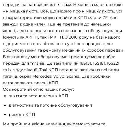
передач на вантажівках і тягачах. Німецька марка, а отже
– німецька якість. Все, що відомо про німецьку якість, усі
ці характеристики можна знайти в КПП марки ZF. Але
завжди є одне «але». І це не претензія до німецької
якості, а до правильного та своєчасного обслуговування.
Існують як АКПП, так і МКПП. З 2016 року на базі нашого
підприємства організовано та успішно працює цех з
обслуговування та ремонту механічних коробок передач.
В основному ми обслуговуємо і ремонтуємо коробки
передач для тягачів. Це такі типи як 16S151, 16S181, 16S221
та їх модифікації. Такі КПП встановлюються на всі види
тягачів, окрім Mercedes, Volvo, Scania. Ці виробники
встановлюють власні КПП.
Ось короткий опис наших послуг:
зняття та встановлення КПП
діагностика та поточне обслуговування
ремонт КПП
Ми пройшли якісне навчання, як ремонтувати та