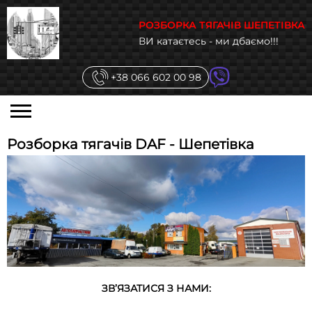
РОЗБОРКА ТЯГАЧІВ ШЕПЕТІВКА
ВИ катаєтесь - ми дбаємо!!!
+38 066 602 00 98
Розборка тягачів DAF - Шепетівка
ЗВ’ЯЗАТИСЯ З НАМИ: