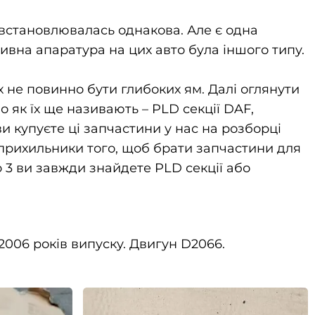
 встановлювалась однакова. Але є одна
ивна апаратура на цих авто була іншого типу.
 не повинно бути глибоких ям. Далі оглянути
о як їх ще називають – PLD секції DAF,
 купуєте ці запчастини у нас на розборці
 прихильники того, щоб брати запчастини для
 3 ви завжди знайдете PLD секції або
006 років випуску. Двигун D2066.