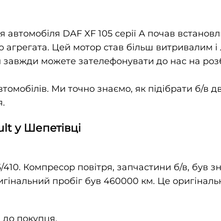
ля автомобіля DAF XF 105 серії А почав встановл
о агрегата. Цей мотор став більш витривалим і
ви завжди можете зателефонувати до нас на роз
томобілів. Ми точно знаємо, як підібрати б/в дв
.
lt у Шепетівці
410. Компресор повітря, запчастини б/в, був зн
ригінальний пробіг був 460000 км. Це оригінал
 до покупця.