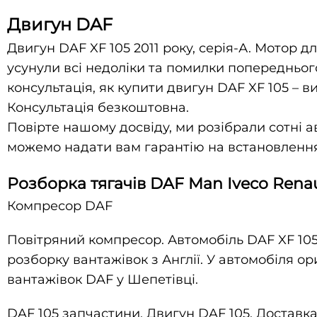
Двигун DAF
Двигун DAF XF 105 2011 року, серія-А. Мотор д
усунули всі недоліки та помилки попередньог
консультація, як купити двигун DAF XF 105 – 
Консультація безкоштовна.
Повірте нашому досвіду, ми розібрали сотні ав
можемо надати вам гарантію на встановлення
Розборка тягачів DAF Man Iveco Renau
Компресор DAF
Повітряний компресор. Автомобіль DAF XF 105/
розборку вантажівок з Англії. У автомобіля о
вантажівок DAF у Шепетівці.
DAF 105 запчастини. Двигун DAF 105. Доставка