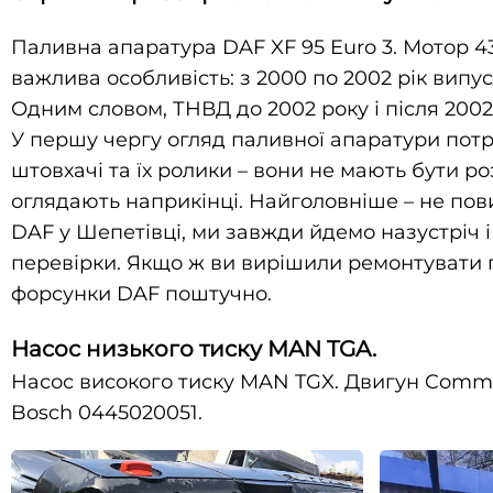
Паливна апаратура DAF XF 95 Euro 3. Мотор 4
важлива особливість: з 2000 по 2002 рік випу
Одним словом, ТНВД до 2002 року і після 2002 
У першу чергу огляд паливної апаратури потр
штовхачі та їх ролики – вони не мають бути р
оглядають наприкінці. Найголовніше – не пов
DAF у Шепетівці, ми завжди йдемо назустріч 
перевірки. Якщо ж ви вирішили ремонтувати п
форсунки DAF поштучно.
Насос низького тиску MAN TGA.
Насос високого тиску MAN TGX. Двигун Common
Bosch 0445020051.