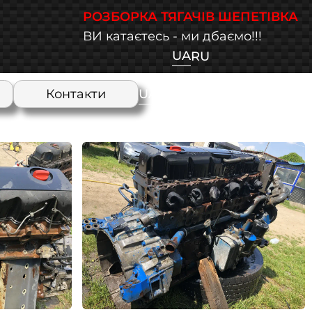
РОЗБОРКА ТЯГАЧІВ ШЕПЕТІВКА
ВИ катаєтесь - ми дбаємо!!!
UA
RU
UA
Контакти
RU