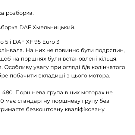
ка розборка.
 розборка DAF Хмельницький.
5 і DAF XF 95 Euro 3.
олінвала. На них не повинно бути подряпин,
щоб на поршнях були встановлені кільця.
я. Особливу увагу при огляді б/в колінчатого
бре побачити вкладиші з цього мотора.
і 480. Поршнева група в цих моторах не
430 має стандартну поршневу групу без
отримаєте безкоштовну кваліфіковану