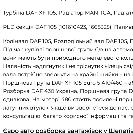
Турбіна DAF XF 105, Радіатор MAN TGA, Радіат
PLD секція DAF 105 (101610423, 1668325), Пали
Колінвал DAF 105, Розподільний вал DAF 105, П
Під час купівлі поршневої групи б/в на автом
вони мають бути природного металевого кольо
Наявність надягнутих і не тріснутих кілець св
вала потрібно звернути на крайні шийки – на 
Поршнева група DAF XF 105 Euro 5 410/460 – 
Розборка DAF 430 Україна. Поршнева група DA
однакова. На моторі 480 стоять посилені пор
латунних втулок. Якщо ви звернетеся до нас,
консультацію, багато корисної інформації та г
Євро авто розборка вантажівок у Шепетів