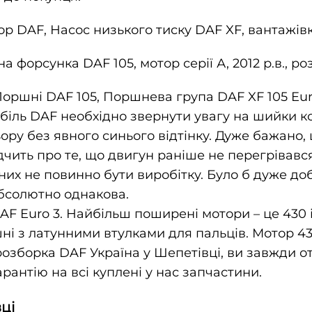
ор DAF, Насос низького тиску DAF XF, вантажів
вна форсунка DAF 105, мотор серії А, 2012 р.в.,
оршні DAF 105, Поршнева група DAF XF 105 Euro 
обіль DAF необхідно звернути увагу на шийки к
ру без явного синього відтінку. Дуже бажано, 
ідчить про те, що двигун раніше не перегрівавс
них не повинно бути виробітку. Було б дуже до
абсолютно однакова.
F Euro 3. Найбільш поширені мотори – це 430 
шні з латунними втулками для пальців. Мотор 
 розборка DAF Україна у Шепетівці, ви завжди 
арантію на всі куплені у нас запчастини.
ці