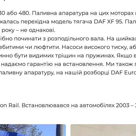
30 або 480. Паливна апаратура на цих моторах
скалась перехідна модель тягача DAF XF 95. Пал
року – не однакові.
ібно починати з розподільного вала. На шийках
озбитими чи люфтити. Насоси високого тиску, аб
инно бути видимих тріщин на пружинах. Якщо ви
і надаємо гарантію на встановлення. Ми також
аливну апаратуру, на нашій розборці DAF Euro
 Rail. Встановлювався на автомобілях 2003 – 2