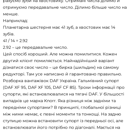
рахуємо зуби на хвостовику. Отримані числа ділимо й
отримуємо передавальне число. Ділимо більше число на
менше.
Наприклад:
Планетарна шестерня має 41 зуб, а хвостовик має 14
зубів.
41 / 14 = 2.92
2.92 – це передавальне число.
Цей спосіб хороший. Але можна помилитися. Кожен
другий клієнт помиляється. Найнадійніший варіант
дізнатися своє число – це бирка (шильдик) на самому
редукторі. Там усе написано й гарантовано правильно.
Розборка вантажівок DAF Україна. Гальмівний супорт
(DAF XF 95, DAF XF 105, DAF CF 85). Трохи інформації про
супорти, які встановлювалися на тягачі DAF. У більшості
випадків це марка Knorr. Яка різниця між задніми та
передніми супортами? В принципі, глобальної різниці
між ними немає, є певні моменти та тонкощі. На задню
ступицю можна встановити супорт із передньої осі, але
встановлювати його потрібно по діагоналі. Мається на