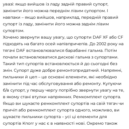
увазі: якщо вийшов із ладу задній правий супорт,
замінити його можна переднім лівим супортом. І
навпаки – якщо вийшов, наприклад, передній правий
супорт із ладу, замінити його можна заднім лівим
супортом.
Хочемо звернути вашу увагу, що супорти DAF XF або CF
підходять на багато осей напівпричепів. До 2002 року на
тягачі DAF встановлювалися барабанні гальма. Потім
почали встановлюватися дискові гальма з супортами.
Такий тип супортів встановлюється й до сьогодні без
змін. Супорт дуже добре ремонтопридатний. Напрямні,
пильники й цеп – це основні елементи, які необхідно
замінити під час обслуговування або ремонту. Купуючи
б/в супорт, у першу чергу потрібно звернути увагу на те,
в якому стані втулки напрямних. Ремкомплект супорта.
Якщо ви шукаєте ремкомплект супортів на свій тягач чи
причіп або ремкомплект супорта одного, можливо, ви
шукаєте пильники супорта – усі ці елементи для
супортів Knorr у нас є в наявності нові. Окремо також