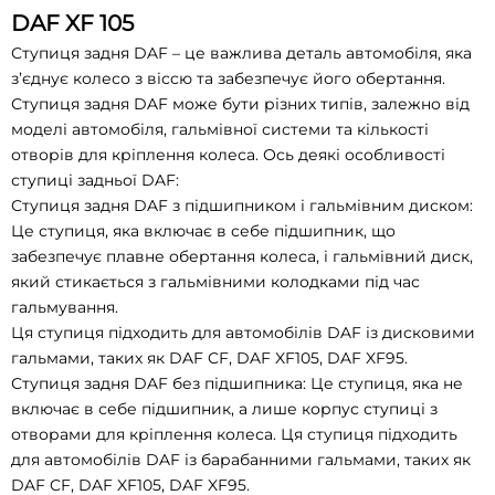
DAF XF 105
Ступиця задня DAF – це важлива деталь автомобіля, яка
з’єднує колесо з віссю та забезпечує його обертання.
Ступиця задня DAF може бути різних типів, залежно від
моделі автомобіля, гальмівної системи та кількості
отворів для кріплення колеса. Ось деякі особливості
ступиці задньої DAF:
Ступиця задня DAF з підшипником і гальмівним диском:
Це ступиця, яка включає в себе підшипник, що
забезпечує плавне обертання колеса, і гальмівний диск,
який стикається з гальмівними колодками під час
гальмування.
Ця ступиця підходить для автомобілів DAF із дисковими
гальмами, таких як DAF CF, DAF XF105, DAF XF95.
Ступиця задня DAF без підшипника: Це ступиця, яка не
включає в себе підшипник, а лише корпус ступиці з
отворами для кріплення колеса. Ця ступиця підходить
для автомобілів DAF із барабанними гальмами, таких як
DAF CF, DAF XF105, DAF XF95.