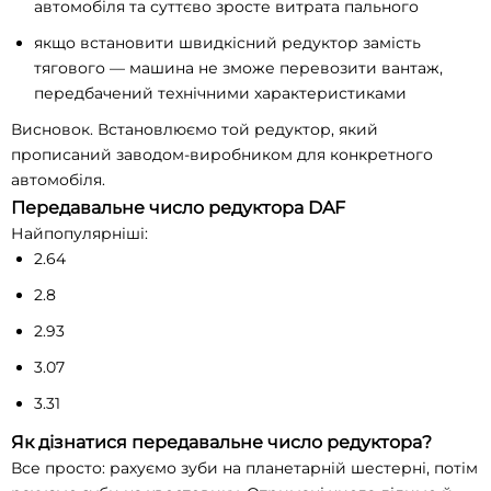
автомобіля та суттєво зросте витрата пального
якщо встановити швидкісний редуктор замість
тягового — машина не зможе перевозити вантаж,
передбачений технічними характеристиками
Висновок. Встановлюємо той редуктор, який
прописаний заводом-виробником для конкретного
автомобіля.
Передавальне число редуктора DAF
Найпопулярніші:
2.64
2.8
2.93
3.07
3.31
Як дізнатися передавальне число редуктора?
Все просто: рахуємо зуби на планетарній шестерні, потім